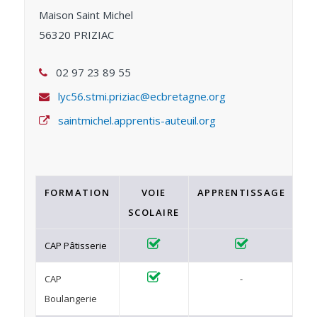
Maison Saint Michel
56320 PRIZIAC
02 97 23 89 55
lyc56.stmi.priziac@ecbretagne.org
saintmichel.apprentis-auteuil.org
FORMATION
VOIE
APPRENTISSAGE
F
SCOLAIRE
C
CAP Pâtisserie
CAP
-
Boulangerie