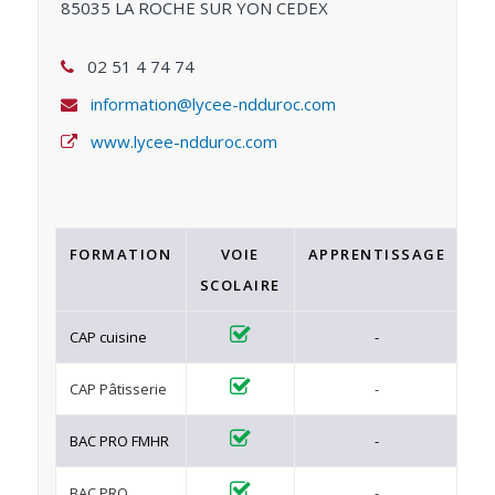
85035 LA ROCHE SUR YON CEDEX
02 51 4 74 74
information@lycee-ndduroc.com
www.lycee-ndduroc.com
FORMATION
VOIE
APPRENTISSAGE
F
SCOLAIRE
C
CAP cuisine
-
CAP Pâtisserie
-
BAC PRO FMHR
-
BAC PRO
-